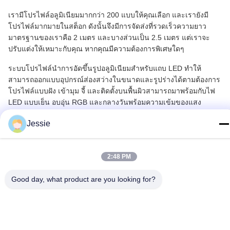
เรามีโปรไฟล์อลูมิเนียมมากกว่า 200 แบบให้คุณเลือก และเรายังมี
โปรไฟล์มากมายในสต็อก ดังนั้นจึงมีการจัดส่งที่รวดเร็วความยาว
มาตรฐานของเราคือ 2 เมตร และบางส่วนเป็น 2.5 เมตร แต่เราจะ
ปรับแต่งให้เหมาะกับคุณ หากคุณมีความต้องการพิเศษใดๆ
ระบบโปรไฟล์นำการอัดขึ้นรูปอลูมิเนียมสำหรับแถบ LED ทำให้
สามารถออกแบบอุปกรณ์ส่องสว่างในขนาดและรูปร่างได้ตามต้องการ
โปรไฟล์แบบฝัง เข้ามุม จี้ และติดตั้งบนพื้นผิวสามารถมาพร้อมกับไฟ
LED แบบเย็น อบอุ่น RGB และกลางวันพร้อมความเข้มของแสง
เรามีความยืดหยุ่นต่อความต้องการของตลาดและอ่อนไหวต่อแนวโน้ม
Jessie
ของตลาดเราทุ่มเทเพื่อมอบสิ่งที่ดีที่สุด
สินค้าให้กับลูกค้าของเราเราต้องการเปิดความร่วมมือที่ยาวนานและ
น่าเชื่อถือกับคุณ
2:48 PM
สำหรับข้อมูลเพิ่มเติมเกี่ยวกับบริษัทและผลิตภัณฑ์อื่น ๆ โปรดเยี่ยมชม
เว็บไซต์ของเรา WWW.LEDS-KC.COM
Good day, what product are you looking for?
การแสดงโรงงานอัดขึ้นรูปอลูมิเนียม K&C Lighting:
*
พื้นที่ใช้สอย: ประมาณ 66,000 ตารางเมตร
*
คนงาน: 200 คน
*
เครื่องรีด: 1500 ตัน 1800 ตัน 2500 ตันสามข้อกำหนด