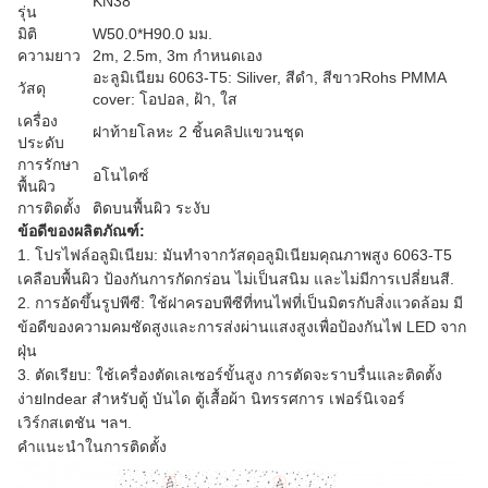
KN38
รุ่น
มิติ
W50.0*H90.0 มม.
ความยาว
2m, 2.5m, 3m กำหนดเอง
อะลูมิเนียม 6063-T5: Siliver, สีดำ, สีขาวRohs PMMA
วัสดุ
cover: โอปอล, ฝ้า, ใส
เครื่อง
ฝาท้ายโลหะ 2 ชิ้นคลิปแขวนชุด
ประดับ
การรักษา
อโนไดซ์
พื้นผิว
การติดตั้ง
ติดบนพื้นผิว ระงับ
ข้อดีของผลิตภัณฑ์:
1. โปรไฟล์อลูมิเนียม:
มันทำจากวัสดุอลูมิเนียมคุณภาพสูง 6063-T5
เคลือบพื้นผิว ป้องกันการกัดกร่อน ไม่เป็นสนิม และไม่มีการเปลี่ยนสี.
2. การอัดขึ้นรูปพีซี:
ใช้ฝาครอบพีซีที่ทนไฟที่เป็นมิตรกับสิ่งแวดล้อม มี
ข้อดีของความคมชัดสูงและการส่งผ่านแสงสูงเพื่อป้องกันไฟ LED จาก
ฝุ่น
3.
ตัดเรียบ:
ใช้เครื่องตัดเลเซอร์ขั้นสูง การตัดจะราบรื่นและติดตั้ง
ง่ายIndear สำหรับตู้ บันได ตู้เสื้อผ้า นิทรรศการ เฟอร์นิเจอร์
เวิร์กสเตชัน ฯลฯ.
คำแนะนำในการติดตั้ง