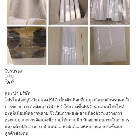
ใบรับรอง
แนะนำ บริษัท
โปรไฟล์อะลูมิเนียมของ K&C เป็นตัวเลือกที่สมบูรณ์แบบสำหรับคุณใน
การขยายการติดตั้งแถบไฟ LED ให้กว้างขึ้นK&C นำเสนอโปรไฟล์
อะลูมิเนียมที่หลากหลาย ซึ่งเป็นการผสมผสานที่ลงตัวระหว่างการ
ออกแบบและการจัดแสงซึ่งช่วยให้สถาปนิก นักออกแบบภายในอาคาร
และผู้ค้าปลีกสามารถนำเสนอเอฟเฟกต์แสงที่หลากหลายยิ่งขึ้นแก่
ลูกค้าของตน