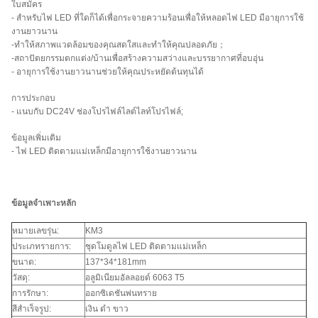
ใบสมัคร
- สำหรับไฟ LED ที่ใดก็ได้เพื่อกระจายความร้อนเพื่อให้หลอดไฟ LED มีอายุการใช้
งานยาวนาน
-ทำให้สภาพแวดล้อมของคุณสดใสและทำให้คุณปลอดภัย；
-สถาปัตยกรรมตกแต่ง/บ้านเพื่อสร้างความสว่างและบรรยากาศที่อบอุ่น
- อายุการใช้งานยาวนานช่วยให้คุณประหยัดต้นทุนได้
การประกอบ
- แนบกับ DC24V ช่องโปรไฟล์ไลต์ไลท์โปรไฟล์;
ข้อมูลเพิ่มเติม
- ไฟ LED ติดตามแม่เหล็กมีอายุการใช้งานยาวนาน
ข้อมูลจำเพาะหลัก
หมายเลขรุ่น:
KM3
ประเภทรายการ:
ชุดโมดูลไฟ LED ติดตามแม่เหล็ก
ขนาด:
137*34*181mm
วัสดุ:
อลูมิเนียมอัลลอยด์ 6063 T5
การรักษา:
ออกซิเดชันพ่นทราย
สีสำเร็จรูป:
เงิน ดำ ขาว