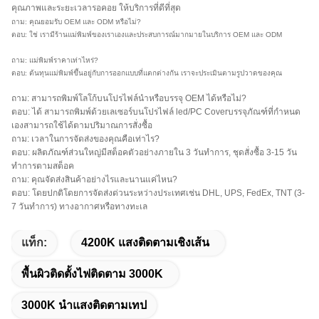
คุณภาพและระยะเวลารอคอย ให้บริการที่ดีที่สุด
ถาม: คุณยอมรับ OEM และ ODM หรือไม่?
ตอบ: ใช่ เรามีร้านแม่พิมพ์ของเราเองและประสบการณ์มากมายในบริการ OEM และ ODM
ถาม: แม่พิมพ์ราคาเท่าไหร่?
ตอบ: ต้นทุนแม่พิมพ์ขึ้นอยู่กับการออกแบบที่แตกต่างกัน เราจะประเมินตามรูปวาดของคุณ
ถาม: สามารถพิมพ์โลโก้บนโปรไฟล์นำหรือบรรจุ OEM ได้หรือไม่?
ตอบ: ได้ สามารถพิมพ์ด้วยเลเซอร์บนโปรไฟล์ led/PC Coverบรรจุภัณฑ์ที่กำหนด
เองสามารถใช้ได้ตามปริมาณการสั่งซื้อ
ถาม: เวลาในการจัดส่งของคุณคือเท่าไร?
ตอบ: ผลิตภัณฑ์ส่วนใหญ่มีสต็อคตัวอย่างภายใน 3 วันทำการ, ชุดสั่งซื้อ 3-15 วัน
ทำการตามสต็อค
ถาม: คุณจัดส่งสินค้าอย่างไรและนานแค่ไหน?
ตอบ: โดยปกติโดยการจัดส่งด่วนระหว่างประเทศเช่น DHL, UPS, FedEx, TNT (3-
7 วันทำการ) ทางอากาศหรือทางทะเล
แท็ก:
4200K แสงติดตามเชิงเส้น
พื้นผิวติดตั้งไฟติดตาม 3000K
3000K นำแสงติดตามเทป