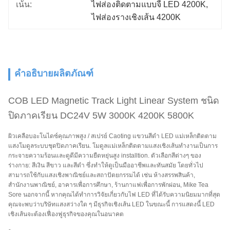
เน้น:
ไฟส่องติดตามแบบจี้ LED 4200K
, 
ไฟส่องรางเชิงเส้น 4200K
คำอธิบายผลิตภัณฑ์
COB LED Magnetic Track Light Linear System ชนิด
ปิดภาคเรียน DC24V 5W 3000K 4200K 5800K
ผิวเคลือบอะโนไดซ์คุณภาพสูง / สเปรย์ Caoting แขวนสีดำ LED แม่เหล็กติดตาม
แสงโมดูลระบบชุดปิดภาคเรียน. โมดูลแม่เหล็กติดตามแสงเชิงเส้นทำงานเป็นการ
กระจายความร้อนและดูดีมีความยืดหยุ่นสูง installtion. ตัวเลือกสีต่างๆ ของ
ร่างกาย: สีเงิน สีขาว และสีดำ ซึ่งทำให้ดูเป็นมืออาชีพและทันสมัย ​​โดยทั่วไป
สามารถใช้กับแสงเชิงพาณิชย์และสถาปัตยกรรมได้ เช่น ห้างสรรพสินค้า,
สำนักงานพาณิชย์, อาคารเพื่อการศึกษา, ร้านกาแฟเพื่อการพักผ่อน, Mike Tea
Sore นอกจากนี้ หากคุณได้ทำการวิจัยเกี่ยวกับไฟ LED ที่ได้รับความนิยมมากที่สุด
คุณจะพบว่าบริษัทแสงสว่างใด ๆ มีธุรกิจเชิงเส้น LED ในขณะนี้ การแสดงนี้ LED
เชิงเส้นจะต้องเฟื่องฟูธุรกิจของคุณในอนาคต