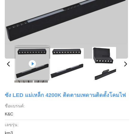
ซัง LED แม่เหล็ก 4200K ติดตามเพดานติดตั้งโคมไฟ
ชื่อแบรนด์:
K&C
เลขรุ่น:
km3