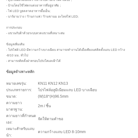
- บ้านโดยใช้ไฟตกแต่งอาคารที่อยู่อาศัย；
- ไฟ LED บูธตลาดอาหารมื้อเย็น;
- บาร์ยามว่าง / ร้านกาแฟ / ร้านชานม อะไหล่ไฟ LED;
การประกอบ
- แขวนกับฝ้าด้วยระบบลวดแขวนที่เหมาะสม
ข้อมูลเพิ่มเติม
- โปรไฟล์ LED มีความกว้างบางเฉียบ สามารถทำงานได้เมื่อเพียงแค่ติดตั้งแถบ LED กว้าง
-8/10 มม. ทั่วไป
- สามารถติดตั้งฝาครอบโปร่งใสและฝ้าได้
ข้อมูลจำเพาะหลัก
หมายเลขรุ่น:
KN11 KN12 KN13
ประเภทรายการ:
โปรไฟล์อลูมิเนียมแถบ LED บางเฉียบ
ขนาด:
(W)18*(H)96.5mm
ความยาว
2m / ชิ้น
มาตรฐาน:
ความยาวที่กำหนด
จัดให้ตามคำขอ
เอง:
เหมาะสำหรับแถบ
ความกว้างแถบ LED 8-10mm
นำ: