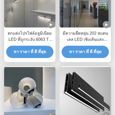
ตกแต่งโปรไฟล์อลูมิเนียม
มีความยืดหยุ่น 202 สแตน
LED ที่ถูกระงับ 6063 T5
เลส LED เชิงเส้นแสง
เส้นผ่านศูนย์กลาง 120 มม.
โปรไฟล์การตกแต่งฐาน
รอบ LED Extrusion
หา ราคา ที่ ดี ที่สุด
หา ราคา ที่ ดี ที่สุด
สกายไลน์