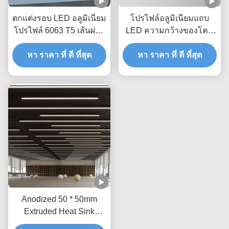
ตกแต่งรอบ LED อลูมิเนียม
โปรไฟล์อลูมิเนียมแถบ
โปรไฟล์ 6063 T5 เส้นผ่าน
LED ความกว้างของโคม
ศูนย์กลาง 60 มม. PC
ไฟหน้าแรก 10 มม. โปร
หา ราคา ที่ ดี ที่สุด
Cover
ไฟล์อลูมิเนียม LED ที่ถูก
หา ราคา ที่ ดี ที่สุด
ระงับ
Anodized 50 * 50mm
Extruded Heat Sink
Profiles สำหรับไฟหลัก