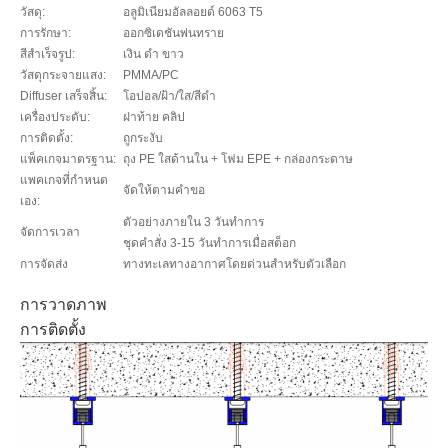
วัสดุ:
อลูมิเนียมอัลลอยด์ 6063 T5
การรักษา:
ออกซิเดชันพ่นทราย
สีสำเร็จรูป:
เงิน ดำ ขาว
วัสดุกระจายแสง:
PMMA/PC
Diffuser เสร็จสิ้น:
โอปอล/ฝ้า/ใส/สีดำ
เครื่องประดับ:
ฝาท้าย คลิป
การติดตั้ง:
ถูกระงับ
แพ็คเกจมาตรฐาน:
ถุง PE ใสด้านใน + โฟม EPE + กล่องกระดาษ
แพคเกจที่กำหนด
จัดให้ตามคำขอ
เอง:
ตัวอย่างภายใน 3 วันทำการ
จัดการเวลา
ชุดคำสั่ง 3-15 วันทำการเมื่อสต็อก
การจัดส่ง
ทางทะเลทางอากาศโดยด่วนสำหรับตัวเลือก
การวาดภาพ
การติดตั้ง