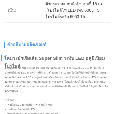
ตัวกระจายแถบนำฝ้าแบบจี้ 18 มม.
เน้น:
, 
โปรไฟล์ไฟ LED เทป 6063 T5
, 
โปรไฟล์ระงับ 6063 T5
คำอธิบายผลิตภัณฑ์
โคมระย้าเชิงเส้น Super Slim ระงับ LED อลูมิเนียม
โปรไฟล์
อะโนไดซ์คุณภาพสูงแบบแขวน / เพดาน / เคลือบสเปรย์ LED Strip Aluminium Profile ซึ่งใช้
สำหรับไฟแถบ LED มาตรฐานที่มีความกว้างสูงสุด 8-10 มม.โปรไฟล์นี้ทำหน้าที่เป็นตัวระบาย
ความร้อนของแถบ LED และดูเหมือนตัวเรือนที่สวยงามและมีสไตล์สำหรับแถบ LEDเราขอเสนอ
ตัวกระจายแสงที่แตกต่างกันสามแบบแก่ลูกค้าของเรา: โอปอล์เคลือบกึ่งใสและใสนอกจากนี้เรา
ยังมีอุปกรณ์เสริมต่างๆ มากมาย เช่น ฝาครอบ PMMA คลิปยึด และฝาปิดซึ่งทำให้ดูเป็นมืออาชีพ
และทันสมัย
ใบสมัคร
- กรอบไฟ LED ตกแต่งห้างสรรพสินค้า Mall;
- การศึกษาชิ้นส่วนไฟ LED;
- อุปกรณ์เสริมแสงสว่างสำหรับสำนักงานพาณิชย์；