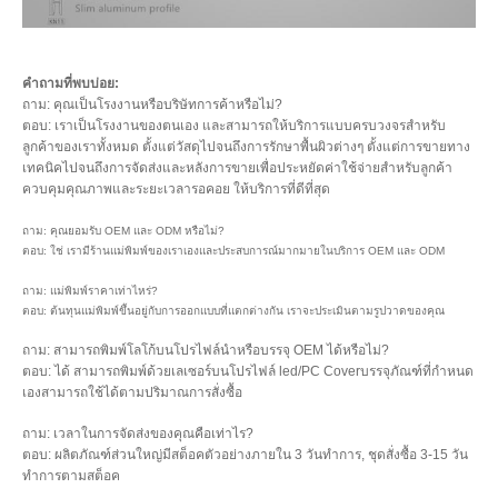
คำถามที่พบบ่อย:
ถาม: คุณเป็นโรงงานหรือบริษัทการค้าหรือไม่?
ตอบ: เราเป็นโรงงานของตนเอง และสามารถให้บริการแบบครบวงจรสำหรับ
ลูกค้าของเราทั้งหมด ตั้งแต่วัสดุไปจนถึงการรักษาพื้นผิวต่างๆ ตั้งแต่การขายทาง
เทคนิคไปจนถึงการจัดส่งและหลังการขายเพื่อประหยัดค่าใช้จ่ายสำหรับลูกค้า
ควบคุมคุณภาพและระยะเวลารอคอย ให้บริการที่ดีที่สุด
ถาม: คุณยอมรับ OEM และ ODM หรือไม่?
ตอบ: ใช่ เรามีร้านแม่พิมพ์ของเราเองและประสบการณ์มากมายในบริการ OEM และ ODM
ถาม: แม่พิมพ์ราคาเท่าไหร่?
ตอบ: ต้นทุนแม่พิมพ์ขึ้นอยู่กับการออกแบบที่แตกต่างกัน เราจะประเมินตามรูปวาดของคุณ
ถาม: สามารถพิมพ์โลโก้บนโปรไฟล์นำหรือบรรจุ OEM ได้หรือไม่?
ตอบ: ได้ สามารถพิมพ์ด้วยเลเซอร์บนโปรไฟล์ led/PC Coverบรรจุภัณฑ์ที่กำหนด
เองสามารถใช้ได้ตามปริมาณการสั่งซื้อ
ถาม: เวลาในการจัดส่งของคุณคือเท่าไร?
ตอบ: ผลิตภัณฑ์ส่วนใหญ่มีสต็อคตัวอย่างภายใน 3 วันทำการ, ชุดสั่งซื้อ 3-15 วัน
ทำการตามสต็อค