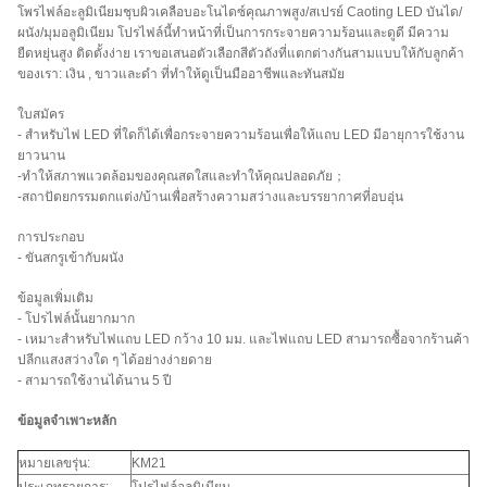
โพรไฟล์อะลูมิเนียมชุบผิวเคลือบอะโนไดซ์คุณภาพสูง/สเปรย์ Caoting LED บันได/
ผนัง/มุมอลูมิเนียม โปรไฟล์นี้ทำหน้าที่เป็นการกระจายความร้อนและดูดี มีความ
ยืดหยุ่นสูง ติดตั้งง่าย เราขอเสนอตัวเลือกสีตัวถังที่แตกต่างกันสามแบบให้กับลูกค้า
ของเรา: เงิน , ขาวและดำ ที่ทำให้ดูเป็นมืออาชีพและทันสมัย
ใบสมัคร
- สำหรับไฟ LED ที่ใดก็ได้เพื่อกระจายความร้อนเพื่อให้แถบ LED มีอายุการใช้งาน
ยาวนาน
-ทำให้สภาพแวดล้อมของคุณสดใสและทำให้คุณปลอดภัย；
-สถาปัตยกรรมตกแต่ง/บ้านเพื่อสร้างความสว่างและบรรยากาศที่อบอุ่น
การประกอบ
- ขันสกรูเข้ากับผนัง
ข้อมูลเพิ่มเติม
- โปรไฟล์นั้นยากมาก
- เหมาะสำหรับไฟแถบ LED กว้าง 10 มม. และไฟแถบ LED สามารถซื้อจากร้านค้า
ปลีกแสงสว่างใด ๆ ได้อย่างง่ายดาย
- สามารถใช้งานได้นาน 5 ปี
ข้อมูลจำเพาะหลัก
หมายเลขรุ่น:
KM21