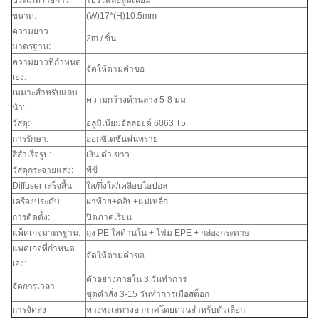
ประเภทรายการ:
โปรไฟล์อลูมิเนียม
ขนาด:
(W)17*(H)10.5mm
ความยาว
2m / ชิ้น
มาตรฐาน:
ความยาวที่กำหนด
จัดให้ตามคำขอ
เอง:
เหมาะสำหรับแถบ
ความกว้างด้านล่าง 5-8 มม
นำ:
วัสดุ:
อลูมิเนียมอัลลอยด์ 6063 T5
การรักษา:
ออกซิเดชันพ่นทราย
สีสำเร็จรูป:
เงิน ดำ ขาว
วัสดุกระจายแสง:
พีซี
Diffuser เสร็จสิ้น:
ใส/กึ่งใส/เคลือบโอปอล
เครื่องประดับ:
ฝาท้าย+คลิป+แม่เหล็ก
การติดตั้ง:
ปิดภาคเรียน
แพ็คเกจมาตรฐาน:
ถุง PE ใสด้านใน + โฟม EPE + กล่องกระดาษ
แพคเกจที่กำหนด
จัดให้ตามคำขอ
เอง:
ตัวอย่างภายใน 3 วันทำการ
จัดการเวลา
ชุดคำสั่ง 3-15 วันทำการเมื่อสต็อก
การจัดส่ง
ทางทะเลทางอากาศโดยด่วนสำหรับตัวเลือก