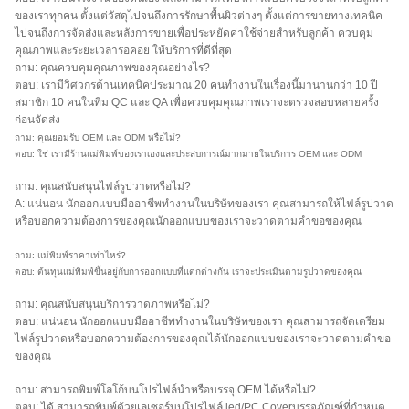
ของเราทุกคน ตั้งแต่วัสดุไปจนถึงการรักษาพื้นผิวต่างๆ ตั้งแต่การขายทางเทคนิค
ไปจนถึงการจัดส่งและหลังการขายเพื่อประหยัดค่าใช้จ่ายสำหรับลูกค้า ควบคุม
คุณภาพและระยะเวลารอคอย ให้บริการที่ดีที่สุด
ถาม: คุณควบคุมคุณภาพของคุณอย่างไร?
ตอบ: เรามีวิศวกรด้านเทคนิคประมาณ 20 คนทำงานในเรื่องนี้มานานกว่า 10 ปี
สมาชิก 10 คนในทีม QC และ QA เพื่อควบคุมคุณภาพเราจะตรวจสอบหลายครั้ง
ก่อนจัดส่ง
ถาม: คุณยอมรับ OEM และ ODM หรือไม่?
ตอบ: ใช่ เรามีร้านแม่พิมพ์ของเราเองและประสบการณ์มากมายในบริการ OEM และ ODM
ถาม: คุณสนับสนุนไฟล์รูปวาดหรือไม่?
A: แน่นอน นักออกแบบมืออาชีพทำงานในบริษัทของเรา คุณสามารถให้ไฟล์รูปวาด
หรือบอกความต้องการของคุณนักออกแบบของเราจะวาดตามคำขอของคุณ
ถาม: แม่พิมพ์ราคาเท่าไหร่?
ตอบ: ต้นทุนแม่พิมพ์ขึ้นอยู่กับการออกแบบที่แตกต่างกัน เราจะประเมินตามรูปวาดของคุณ
ถาม: คุณสนับสนุนบริการวาดภาพหรือไม่?
ตอบ: แน่นอน นักออกแบบมืออาชีพทำงานในบริษัทของเรา คุณสามารถจัดเตรียม
ไฟล์รูปวาดหรือบอกความต้องการของคุณได้นักออกแบบของเราจะวาดตามคำขอ
ของคุณ
ถาม: สามารถพิมพ์โลโก้บนโปรไฟล์นำหรือบรรจุ OEM ได้หรือไม่?
ตอบ: ได้ สามารถพิมพ์ด้วยเลเซอร์บนโปรไฟล์ led/PC Coverบรรจุภัณฑ์ที่กำหนด