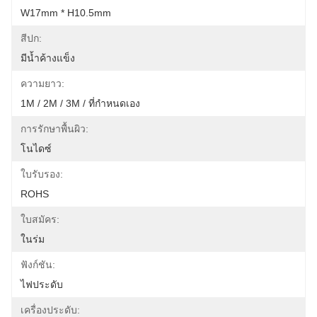
W17mm * H10.5mm
สีปก:
มีน้ำค้างแข็ง
ความยาว:
1M / 2M / 3M / ที่กำหนดเอง
การรักษาพื้นผิว:
โนไดซ์
ใบรับรอง:
ROHS
ใบสมัคร:
ในร่ม
ฟังก์ชัน:
ไฟประดับ
เครื่องประดับ: