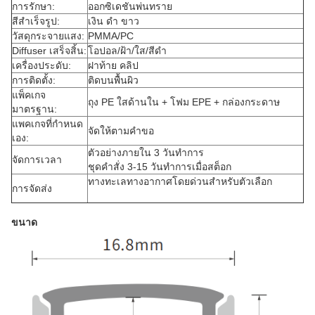
การรักษา:
ออกซิเดชันพ่นทราย
สีสำเร็จรูป:
เงิน ดำ ขาว
วัสดุกระจายแสง:
PMMA/PC
Diffuser เสร็จสิ้น:
โอปอล/ฝ้า/ใส/สีดำ
เครื่องประดับ:
ฝาท้าย คลิป
การติดตั้ง:
ติดบนพื้นผิว
แพ็คเกจ
ถุง PE ใสด้านใน + โฟม EPE + กล่องกระดาษ
มาตรฐาน:
แพคเกจที่กำหนด
จัดให้ตามคำขอ
เอง:
ตัวอย่างภายใน 3 วันทำการ
จัดการเวลา
ชุดคำสั่ง 3-15 วันทำการเมื่อสต็อก
ทางทะเลทางอากาศโดยด่วนสำหรับตัวเลือก
การจัดส่ง
ขนาด