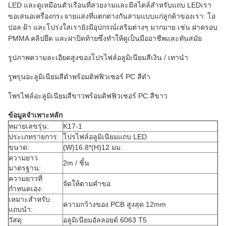
LED และดูเหมือนตัวเรือนที่สวยงามและมีสไตล์สำหรับแถบ LEDเรา
ขอเสนอเครื่องกระจายแสงที่แตกต่างกันสามแบบแก่ลูกค้าของเรา: โอ
ปอล ฝ้า และโปร่งใสเรายังมีอุปกรณ์เสริมต่างๆ มากมาย เช่น ฝาครอบ
PMMA คลิปยึด และฝาปิดท้ายซึ่งทำให้ดูเป็นมืออาชีพและทันสมัย
รูปภาพความละเอียดสูงของโปรไฟล์อลูมิเนียมสีเงิน / เทานำ
รูพรุนอะลูมิเนียมสีดำพร้อมดิฟฟิวเซอร์ PC สีดำ
โพรไฟล์อะลูมิเนียมสีขาวพร้อมดิฟฟิวเซอร์ PC สีขาว
ข้อมูลจำเพาะหลัก
หมายเลขรุ่น:
K17-1
ประเภทรายการ:
โปรไฟล์อลูมิเนียมแถบ LED
ขนาด:
(W)16.8*(H)12 มม.
ความยาว
2m / ชิ้น
มาตรฐาน:
ความยาวที่
จัดให้ตามคำขอ
กำหนดเอง:
เหมาะสำหรับ
ความกว้างของ PCB สูงสุด 12mm
แถบนำ:
วัสดุ:
อลูมิเนียมอัลลอยด์ 6063 T5