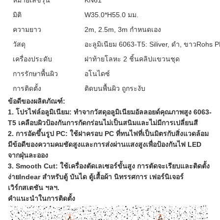
หมายเลขรุ่น
KN61
มิติ
W35.0*H55.0 มม.
ความยาว
2m, 2.5m, 3m กำหนดเอง
วัสดุ
อะลูมิเนียม 6063-T5: Siliver, ดำ, ขาวRohs 
เครื่องประดับ
ฝาท้ายโลหะ 2 ชิ้นคลิปแขวนชุด
การรักษาพื้นผิว
อโนไดซ์
การติดตั้ง
ติดบนพื้นผิว ถูกระงับ
ข้อดีของผลิตภัณฑ์:
1. โปรไฟล์อลูมิเนียม: ทำจากวัสดุอลูมิเนียมอัลลอยด์คุณภาพสูง 6063-
T5 เคลือบผิวป้องกันการกัดกร่อนไม่เป็นสนิมและไม่มีการเปลี่ยนสี
2. การอัดขึ้นรูป PC: ใช้ฝาครอบ PC ที่ทนไฟที่เป็นมิตรกับสิ่งแวดล้อม
มีข้อดีของความคมชัดสูงและการส่งผ่านแสงสูงเพื่อป้องกันไฟ LED
จากฝุ่นละออง
3. Smooth Cut: ใช้เครื่องตัดเลเซอร์ขั้นสูง การตัดจะเรียบและติดตั้ง
ง่ายIndear สำหรับตู้ บันได ตู้เสื้อผ้า นิทรรศการ เฟอร์นิเจอร์
เวิร์กสเตชัน ฯลฯ.
คำแนะนำในการติดตั้ง