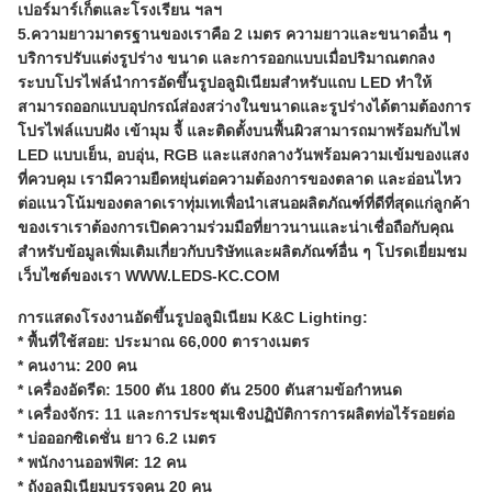
เปอร์มาร์เก็ตและโรงเรียน ฯลฯ
5.ความยาวมาตรฐานของเราคือ 2 เมตร ความยาวและขนาดอื่น ๆ
บริการปรับแต่งรูปร่าง ขนาด และการออกแบบเมื่อปริมาณตกลง
ระบบโปรไฟล์นำการอัดขึ้นรูปอลูมิเนียมสำหรับแถบ LED ทำให้
สามารถออกแบบอุปกรณ์ส่องสว่างในขนาดและรูปร่างได้ตามต้องการ
โปรไฟล์แบบฝัง เข้ามุม จี้ และติดตั้งบนพื้นผิวสามารถมาพร้อมกับไฟ
LED แบบเย็น, อบอุ่น, RGB และแสงกลางวันพร้อมความเข้มของแสง
ที่ควบคุม เรามีความยืดหยุ่นต่อความต้องการของตลาด และอ่อนไหว
ต่อแนวโน้มของตลาดเราทุ่มเทเพื่อนำเสนอผลิตภัณฑ์ที่ดีที่สุดแก่ลูกค้า
ของเราเราต้องการเปิดความร่วมมือที่ยาวนานและน่าเชื่อถือกับคุณ
สำหรับข้อมูลเพิ่มเติมเกี่ยวกับบริษัทและผลิตภัณฑ์อื่น ๆ โปรดเยี่ยมชม
เว็บไซต์ของเรา WWW.LEDS-KC.COM
การแสดงโรงงานอัดขึ้นรูปอลูมิเนียม K&C Lighting:
* พื้นที่ใช้สอย: ประมาณ 66,000 ตารางเมตร
* คนงาน: 200 คน
* เครื่องอัดรีด: 1500 ตัน 1800 ตัน 2500 ตันสามข้อกำหนด
* เครื่องจักร: 11 และการประชุมเชิงปฏิบัติการการผลิตท่อไร้รอยต่อ
* บ่อออกซิเดชั่น ยาว 6.2 เมตร
* พนักงานออฟฟิศ: 12 คน
* ถังอลูมิเนียมบรรจุคน 20 คน