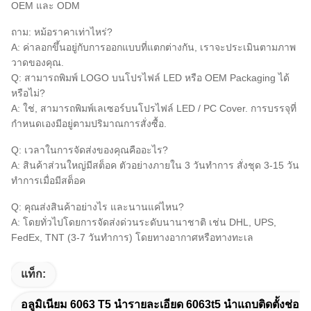
OEM และ ODM
ถาม: หม้อราคาเท่าไหร่?
A: ค่าลอกขึ้นอยู่กับการออกแบบที่แตกต่างกัน, เราจะประเมินตามภาพ
วาดของคุณ.
Q: สามารถพิมพ์ LOGO บนโปรไฟล์ LED หรือ OEM Packaging ได้
หรือไม่?
A: ใช่, สามารถพิมพ์เลเซอร์บนโปรไฟล์ LED / PC Cover. การบรรจุที่
กําหนดเองมีอยู่ตามปริมาณการสั่งซื้อ.
Q: เวลาในการจัดส่งของคุณคืออะไร?
A: สินค้าส่วนใหญ่มีสต็อค ตัวอย่างภายใน 3 วันทําการ สั่งชุด 3-15 วัน
ทําการเมื่อมีสต็อค
Q: คุณส่งสินค้าอย่างไร และนานแค่ไหน?
A: โดยทั่วไปโดยการจัดส่งด่วนระดับนานาชาติ เช่น DHL, UPS,
FedEx, TNT (3-7 วันทําการ) โดยทางอากาศหรือทางทะเล
แท็ก:
อลูมิเนียม 6063 T5 นำรายละเอียด 6063t5 นำแถบติดตั้งช่อง