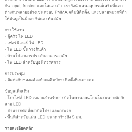
กัน: opal, frosted และใสและดํา. เรายังนําเสนออุปกรณ์เสริมที่แตก
ต่างกันหลายอย่างเช่นครอบ PMMA,คลิมป์ติดตั้ง, และปลายหมวกที่ทํา
ให้มันดูเป็นมืออาชีพและทันสมัย
การใช้งาน
- ตู้ครัว ไฟ LED
- เฟอร์นิเจอร์ ไฟ LED
- ไฟ LED ชั้นวางสินค้า
- บ้านใช้อาคารประดับอาคารอาศัย
- ไฟ LED สําหรับบูธนิทรรศการ
การประชุม
- ติดต่อกับช่องคล้องด้วยคลิมป์การติดตั้งที่เหมาะสม
ข้อมูลเพิ่มเติม
- โปรไฟล์ LED เหมาะสําหรับการบิดในคานอ่อนโยนในระนาบติดกับ
สาย LED
- สามารถติดตั้งฝาปิดโปร่งและกระจก
- พื้นที่สําหรับแผ่น LED ขนาดกว้างถึง 5 มม.
รายละเอียดหลัก