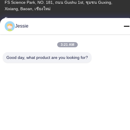
FS Science Park, NO. 181, ถนน Gushu 1st, ชุมชน Guxing,
Xixiang, Baoan, เชียงใหม่
โทร
Jessie
86-0755-22300563
3:21 AM
Good day, what product are you looking for?
จีนคุณภาพดี แถบอลูมิเนียมรายละเอียด LED ผู้จัดจำหน่าย ลิขสิทธิ์ ©
-2026 K&C LIGHTING TECHNOLOGY LTD. สิทธิทั้งหมดถูกเก็บไว้
นโยบายความเป็นส่วนตัว
|
แผนผังเว็บไซต์