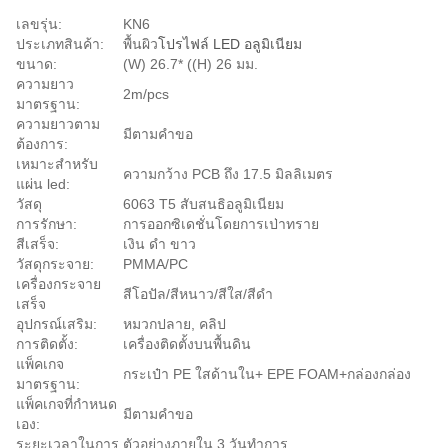
เลขรุ่น:
KN6
ประเภทสินค้า:
พื้นผิว
โปรไฟล์ LED อลูมิเนียม
ขนาด:
(W) 26.7* ((H) 26 มม.
ความยาว
2m/pcs
มาตรฐาน:
ความยาวตาม
มีตามคําขอ
ต้องการ:
เหมาะสําหรับ
ความกว้าง PCB ถึง 17.5 มิลลิเมตร
แผ่น led:
วัสดุ
6063 T5 สับสนธิอลูมิเนียม
การรักษา:
การออกซิเดชั่นโดยการเป่าทราย
สีเสร็จ:
เงิน ดํา ขาว
วัสดุกระจาย:
PMMA/PC
เครื่องกระจาย
สีโอปัล/สีหนาว/สีใส/สีดํา
เสร็จ
อุปกรณ์เสริม:
หมวกปลาย, คลิป
การติดตั้ง:
เครื่องติดตั้งบนพื้นดิน
แพ็คเกจ
กระเป๋า PE ใสด้านใน+ EPE FOAM+กล่องกล่อง
มาตรฐาน:
แพ็คเกจที่กําหนด
มีตามคําขอ
เอง:
ระยะเวลาในการ
ตัวอย่างภายใน 3 วันทําการ