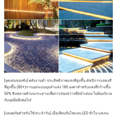
[จุดเด่นของซัง] พลังงานต่ำ ประสิทธิภาพแสงที่สูงขึ้น ดัชนีการแสดงสี
ที่สูงขึ้น (80+)การออกแบบมุมลำแสง 180 องศาสำหรับแสงที่กว้างขึ้น 
50% ชิปหลายตัวบนกระดานเพื่อการส่องสว่างที่สม่ำเสมอ ไม่ต้องกังวล
กับจุดมืดอีกต่อไป!
[ปลอดภัยสำหรับใช้ประจำวัน] เมื่อเทียบกับไฟแถบ LED ทั่วไป แสงจะ