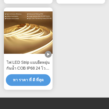
ไฟ LED Strip แบบยืดหยุ่น
กันน้ำ COB IP68 24 โวลต์
320 Leds 8mm RA80
หา ราคา ที่ ดี ที่สุด
Silica Gel