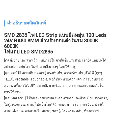
คำอธิบายผลิตภัณฑ์
SMD 2835 ไฟ LED Strip แบบยืดหยุ่น 120 Leds
24V RA80 8MM สำหรับตกแต่งในร่ม 3000K
6000K
ไฟแถบ LED SMD2835
[ติดตั้งง่ายและรวดเร็ว] เทปกาวในตัวที่แข็งแรงสามารถยึดแถบไฟได้
อย่างปลอดภัยโดยไม่ทำลายสิ่งต่างๆ โดยใช้สกรู
[คุณสมบัติไฟเทปที่ปลอดภัย] แรงดันต่ำ, ความร้อนต่ำ, ,ตัดได้ (ทุกๆ 
1LED), Protable, Touchable, ฟังก์ชั่นหน่วยความจำ, การปรับความ
สว่าง, หรี่แสงได้, DIY, หลากสี, มาพร้อมกาว, สะดวกและปลอดภัยใน
การใช้งาน
[แอปพลิเคชั่น] ใช้กันอย่างแพร่หลายสำหรับตกแต่งบ้าน (เช่นห้องครัว, 
ใต้ตู้, ห้องนอน, ลาน, ไฟแบ็คไลท์ทีวี, รถยนต์, กระจก, ระเบียง, ปาร์ตี้, 
งานแต่งงาน, ตกแต่งคริสต์มาส, ฯลฯ.), โรงแรม, คลับ, ห้างสรรพ