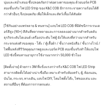
นุ่มและสม่ำเสมอ ซึ่งปลอดภัยกว่าต่อดวงตาของคุณ ด้วยบอร์ด PCB 
สองชั้นจริง ไฟ LED Strip ของ K&C COB มีการกระจายความร้อนได้ดี
กว่าตัวอื่นๆ จึงปลอดภัย เพื่อให้เด็กและสัตว์เลี้ยงได้สัมผัส
[ใช้กันอย่างแพร่หลาย & ทนทาน] แถบไฟ LED COB ที่มีดัชนีการเรนเด
อร์สีสูง (90+) สีสันที่หลากหลายและการลดลงอย่างมากสำหรับคลับ
ธุรกิจระดับไฮเอนด์ เครื่องประดับ ไฟตู้ ยังให้แสงที่สว่างมากสำหรับ
กระจกแต่งตัวของคุณ - โต๊ะ / ตู้เสื้อผ้า / ชั้นวางหนังสือ / ชั้นวางไวน์ / 
ไฟพื้นหลังทีวีวัสดุคุณภาพสูงและบอร์ด PCB สองชั้นจริงทำให้แถบไฟ 
LED ซังนี้ทนทานอายุการใช้งานมากกว่า 50,000 ชั่วโมง
[ติดตั้งง่าย] ด้วยกาว 3M ที่แข็งแรงกว่าจริง K&C COB ไฟ LED Strip 
สามารถติดตั้งได้อย่างน่าเชื่อถือ เหมาะสำหรับห้องครัว, ตู้, ห้องนอน, 
บันได, กระจก, ทางเดิน, แสงไฟ DIY, โคมไฟตั้งโต๊ะ, ไฟของเล่น และ
สถานที่อื่นๆ ที่ต้องการการตกแต่ง .