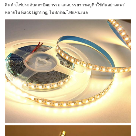
สินค้า;ไฟประดับสถาปัตยกรรม แสงบรรยากาศบูติกใช้กันอย่างแพร่
หลายใน Back Lighting, ไฟปกปิด, ไฟแชนเนล