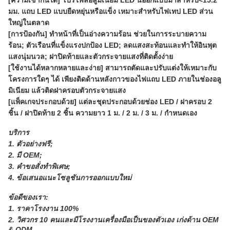
[ความเข้ากันได้] โปรไฟล์อลูมิเนียม LED นี้ออกแบบมาสำหรับ<15.2
มม. แถบ LED แบบยืดหยุ่นหรือแข็ง เหมาะสำหรับไฟเทป LED ส่วน
ใหญ่ในตลาด
[การป้องกัน] ทำหน้าที่เป็นอ่างความร้อน ช่วยในการระบายความ
ร้อน; ตัวเรือนที่แข็งแรงปกป้อง LED; ลดแสงสะท้อนและทำให้อินพุต
แสงนุ่มนวล; ฝาปิดท้ายและตัวกระจายแสงที่ติดตั้งง่าย
[ใช้งานได้หลากหลายและง่าย] สามารถตัดและปรับแต่งให้เหมาะกับ
โครงการใดๆ ได้ เพียงติดด้านหลังกาวของไฟแถบ LED ภายในช่องอลู
มิเนียม แล้วติดฝาครอบตัวกระจายแสง
[แพ็คเกจประกอบด้วย] แต่ละชุดประกอบด้วยช่อง LED / ฝาครอบ 2
ชิ้น / ฝาปิดท้าย 2 ชิ้น ความยาว 1 ม. / 2 ม. / 3 ม. / กำหนดเอง
บริการ
1. ตัวอย่างฟรี;
2. มี OEM;
3. คำขอสั่งทำพิเศษ;
4. ข้อเสนอแนะโซลูชันการออกแบบใหม่
ข้อดีของเรา:
1. ราคาโรงงาน 100%
2. วิศวกร 10 คนและมีโรงงานเครื่องมือเป็นของตัวเอง เก่งด้าน OEM
& ODM