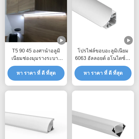
T5 90 45 องศานำอลูมิ
โปรไฟล์ขอบอะลูมิเนียม
เนียมช่องมุมรางระบาย
6063 อัลลอยด์ อโนไดซ์ผิว
ความร้อนด้วย Pmma
ขนาด 75*95 มม. สำหรับ
หา ราคา ที่ ดี ที่สุด
Cover Clip
หา ราคา ที่ ดี ที่สุด
ไฟ LED เข้ามุม