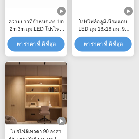
ความยาวที่กำหนดเอง 1m
โปรไฟล์อลูมิเนียมแถบ
2m 3m มุม LED โปรไฟล์
LED มุม 18x18 มม. 90
อลูมิเนียมสีเงินปิดภาค
องศามุม LED อลูมิเนียม
หา ราคา ที่ ดี ที่สุด
เรียน
โปรไฟล์ Aluminum
หา ราคา ที่ ดี ที่สุด
โปรไฟล์เทวดา 90 องศา
45 องศา 8x8 มม. มุม Led