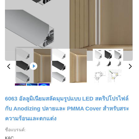
6063 อัลลูมิเนียมสลัดมุมรูปแบบ LED สตริปโปรไฟล์
กับ Anodizing ปลายและ PMMA Cover สําหรับสระ
ความร้อนและตกแต่ง
ชื่อแบรนด์:
K&C