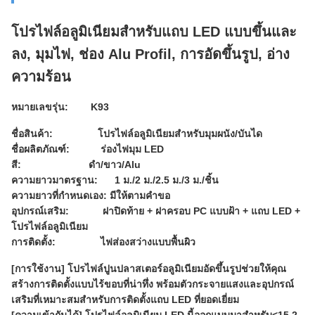
โปรไฟล์อลูมิเนียมสำหรับแถบ LED แบบขึ้นและ
ลง, มุมไฟ, ช่อง Alu Profil, การอัดขึ้นรูป, อ่าง
ความร้อน
หมายเลขรุ่น: K93
ชื่อสินค้า: โปรไฟล์อลูมิเนียมสำหรับมุมผนัง/บันได
ชื่อผลิตภัณฑ์: ร่องไฟมุม LED
สี: ดำ/ขาว/Alu
ความยาวมาตรฐาน: 1 ม./2 ม./2.5 ม./3 ม./ชิ้น
ความยาวที่กำหนดเอง: มีให้ตามคำขอ
อุปกรณ์เสริม: ฝาปิดท้าย + ฝาครอบ PC แบบฝ้า + แถบ LED +
โปรไฟล์อลูมิเนียม
การติดตั้ง: ไฟส่องสว่างแบบพื้นผิว
[การใช้งาน] โปรไฟล์ปูนปลาสเตอร์อลูมิเนียมอัดขึ้นรูปช่วยให้คุณ
สร้างการติดตั้งแบบไร้ขอบที่น่าทึ่ง พร้อมตัวกระจายแสงและอุปกรณ์
เสริมที่เหมาะสมสำหรับการติดตั้งแถบ LED ที่ยอดเยี่ยม